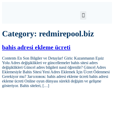
Category:
redmirepool.biz
bahis adresi ekleme ücreti
Contents En Son Bilgiler ve Detaylar! Giris: Kazanmanın Eşsiz
Yolu Adres değişiklikleri ve güncellemeler bahis sitesi adres
değişiklikleri Güncel adres bilgileri nasıl öğrenilir? Güncel Adres
Eklemesiyle Bahis Sitesi Yeni Adres Eklemek İçin Ücret Ödenmesi
Gerekiyor mu? Заголовок: bahis adresi ekleme ücreti bahis adresi
ekleme ücreti Online oyun dünyası sürekli değişim ve gelişme
gösteriyor. Bahis siteleri, […]