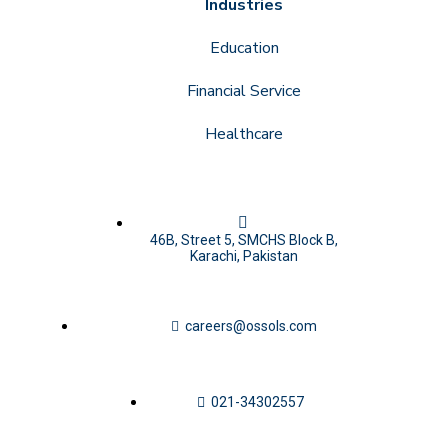
Industries
Education
Financial Service
Healthcare
46B, Street 5, SMCHS Block B,
Karachi, Pakistan
careers@ossols.com
021-34302557