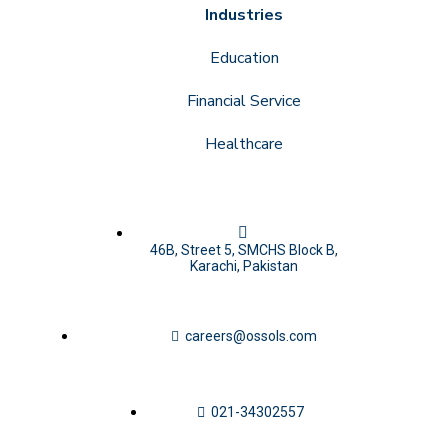
Industries
Education
Financial Service
Healthcare
46B, Street 5, SMCHS Block B,
Karachi, Pakistan
careers@ossols.com
021-34302557